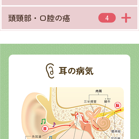
頭頸部・口腔の癌
4
耳の病気